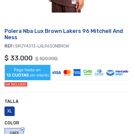
Polera Nba Lux Brown Lakers 96 Mitchell And
Ness
REF:
SMJY4313-LAL96SONBROW
$
33.000
$
109.990
TALLA
XL
COLOR
CAFE