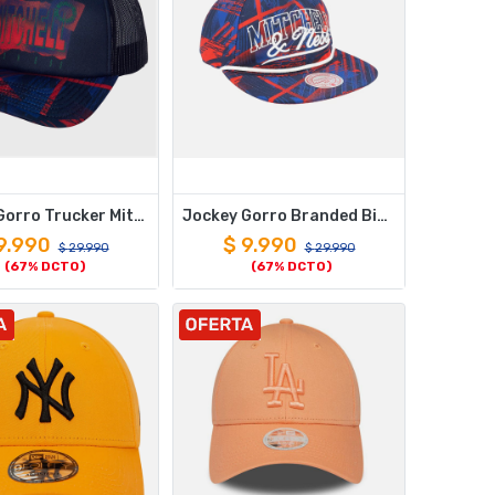
Jockey Gorro Trucker Mitchell And Ness Brand Big Face
Jockey Gorro Branded Big Face Deadstock Mitchell And Ness
9.990
$
9.990
$
29.990
$
29.990
(67% DCTO)
(67% DCTO)