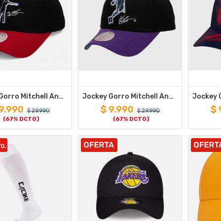
Jockey Gorro Mitchell And Ness Highlights Real Heat Dwyane Wade
Jockey Gorro Mitchell And Ness Highlights Real Raptors Vince Carter
9.990
$
9.990
$
$
29.990
$
29.990
(67% DCTO)
(67% DCTO)