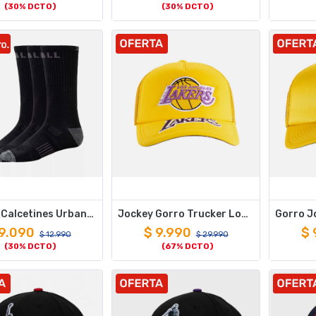
(30% DCTO)
(30% DCTO)
Tripack Calcetines Urbanos Largos Negros Gris 39-44
Jockey Gorro Trucker Los Angeles Lakers Mitchell And Ness
9.090
$
9.990
$
$
12.990
$
29.990
(30% DCTO)
(67% DCTO)