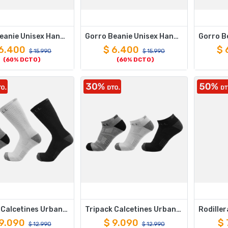
Gorro Beanie Unisex Hang Loose Oliva
Gorro Beanie Unisex Hang Loose Gris
6.400
$
6.400
$
$
15.990
$
15.990
(60% DCTO)
(60% DCTO)
Tripack Calcetines Urbanos Largos Negros Gris Blanco 39-44
Tripack Calcetines Urbanos Cortos Negros Gris Blanco 39-44
9.090
$
9.090
$
$
12.990
$
12.990