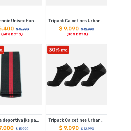
Gorro Beanie Unisex Hang Loose Negro
Tripack Calcetines Urbanos Cortos Grises 39-44
6.400
$
9.090
$
15.990
$
12.990
(60% DCTO)
(30% DCTO)
Rodillera deportiva jks par jks
Tripack Calcetines Urbanos Cortos Negros 39-44
7.000
$
9.090
$
13.990
$
12.990