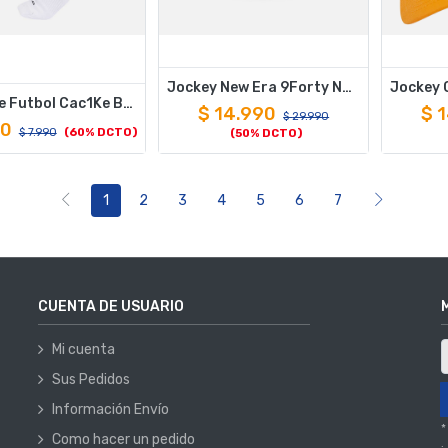
Jockey New Era 9Forty NBA Los Angeles Lakers Aframe Negro OSFA
Media De Futbol Cac1Ke Blanco
$
14.990
$
1
$
29.990
00
$
7.990
(60% DCTO)
(50% DCTO)
1
2
3
4
5
6
7
CUENTA DE USUARIO
Mi cuenta
Sus Pedidos
Información Envío
*
Como hacer un pedido