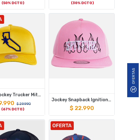
(50% DCTO)
(30% DCTO)
OFERTAS
Gorro Jockey Trucker Mitchell And Ness Golden State Warriors
Jockey Snapback Ignition Pink "1987" Spitfire
9.990
$
29.990
$
22.990
(67% DCTO)