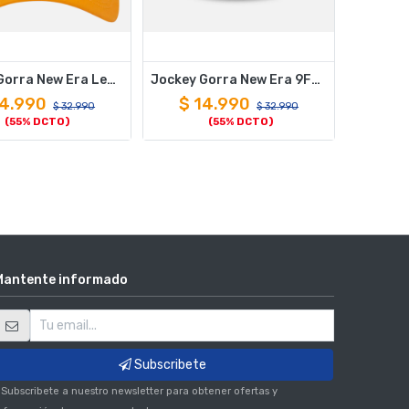
Jockey Gorra New Era League Ess 9Forty New York Yankees Orange Black
Jockey Gorra New Era 9Forty Los Angeles Dodgers Rosado
4.990
$
14.990
$
32.990
$
32.990
(55% DCTO)
(55% DCTO)
Mantente informado
Subscribete
 Subscribete a nuestro newsletter para obtener ofertas y