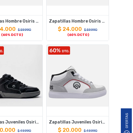
Zapatillas Hombre Osiris Baha Skate Urbano Black
Zapatillas Hombre Osiris Durango Skate Urbano Gris
4.000
$
24.000
$
59.990
$
59.990
(60% DCTO)
(60% DCTO)
OFERTAS
Zapatillas Juveniles Osiris Quebec Jr Gris Skate Urbano
Zapatillas Juveniles Osiris Durango Jr Skate Urbano Gris
0.000
$
20.000
$
49.990
$
49.990