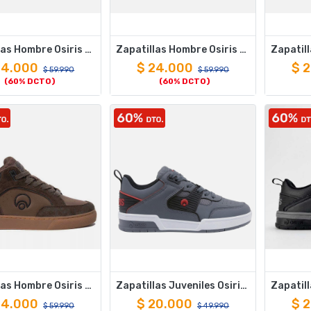
Zapatillas Hombre Osiris Melen Skate Urbano Beige
Zapatillas Hombre Osiris Melen Skate Urbano Negro
24.000
$
24.000
$
2
$
59.990
$
59.990
(60% DCTO)
(60% DCTO)
Zapatillas Hombre Osiris Durango Skate Urbano Brown
Zapatillas Juveniles Osiris Quebec Jr Skate Urbano Gris
24.000
$
20.000
$
2
$
59.990
$
49.990