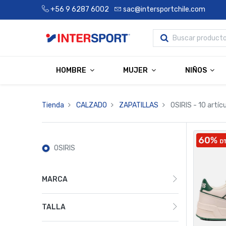
+56 9 6287 6002
sac@intersportchile.com
HOMBRE
MUJER
NIÑOS
Tienda
CALZADO
ZAPATILLAS
OSIRIS
- 10 artíc
OSIRIS
MARCA
TALLA