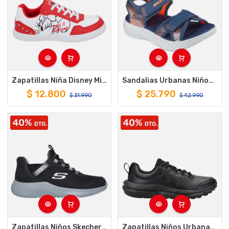
Zapatillas Niña Disney Minnie Mouse Blanca Rojo Moda
Sandalias Urbanas Niños Skechers Microspec-Splash Azul
$
12.800
$
25.790
$
31.990
$
42.990
Zapatillas Niños Skechers Slip-Ins Bounder - Brisk-Burst Negro 403822L-BKCC
Zapatillas Niños Urbanas Under Armour Assert 10 Negro