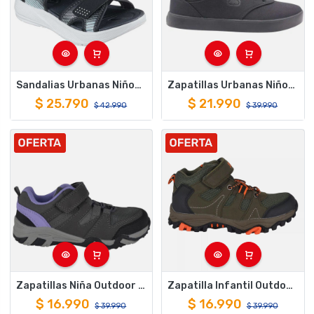
Sandalias Urbanas Niños Skechers Microspec-Splash Negro
Zapatillas Urbanas Niños Ecko Negro
$
25.790
$
21.990
$
42.990
$
39.990
Zapatillas Niña Outdoor Spalding ZNO5228 Gris Morado
Zapatilla Infantil Outdoor Spalding ZNC1006 Verde
$
16.990
$
16.990
$
39.990
$
39.990