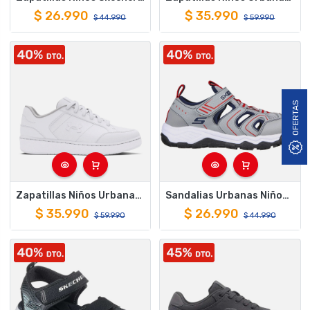
$
26.990
$
35.990
$
44.990
$
59.990
OFERTAS
Zapatillas Niños Urbanas Under Armour Official Blanco
Sandalias Urbanas Niños Skechers Solar Quest Gris
$
35.990
$
26.990
$
59.990
$
44.990