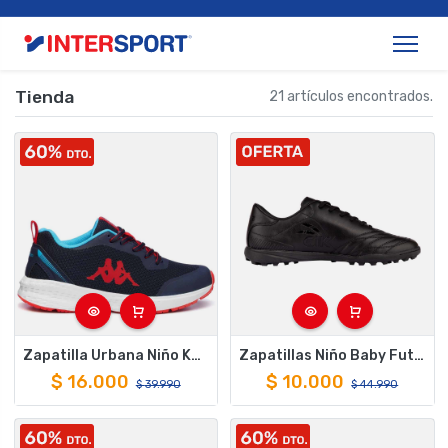
Tienda
21 artículos encontrados.
Zapatilla Urbana Niño Kappa Glinch Logo Azul Rojo Turquesa
Zapatillas Niño Baby Futbol Finta Negro Cac1ke
$
16.000
$
10.000
$
39.990
$
44.990