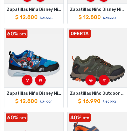
Zapatillas Niña Disney Minnie Mouse Chunky Sport Sneakers
Zapatillas Niño Disney Mickey Sport Sneakers Rojo
$
12.800
$
12.800
$
31.990
$
31.990
Zapatillas Niño Disney Mickey Mouse Azul Deportivas
Zapatillas Niño Outdoor Spalding ZNO5221 Khaki
$
12.800
$
16.990
$
31.990
$
49.990