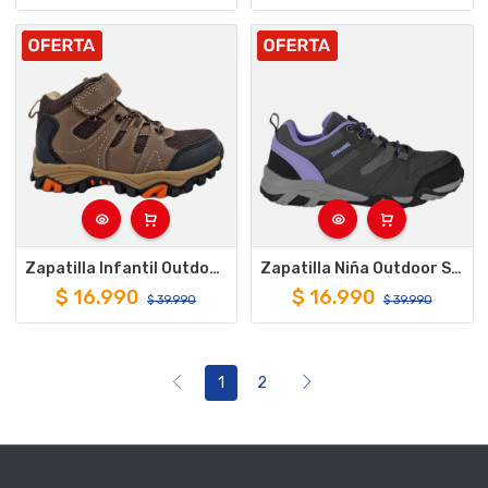
Zapatilla Infantil Outdoor Spalding ZNC1008 Café
Zapatilla Niña Outdoor Spalding ZNO5229 Gris
$
16.990
$
16.990
$
39.990
$
39.990
1
2