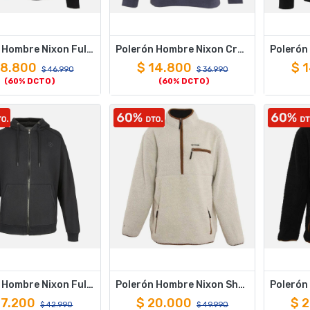
Polerón Hombre Nixon Full zipper Black White Cross
Polerón Hombre Nixon Crew Blue Logo White
18.800
$
14.800
$
1
$
46.990
$
36.990
(60% DCTO)
(60% DCTO)
Polerón Hombre Nixon Full Zipper Black Cross
Polerón Hombre Nixon Sherpa Half Zip Beige Brown
17.200
$
20.000
$
2
$
42.990
$
49.990