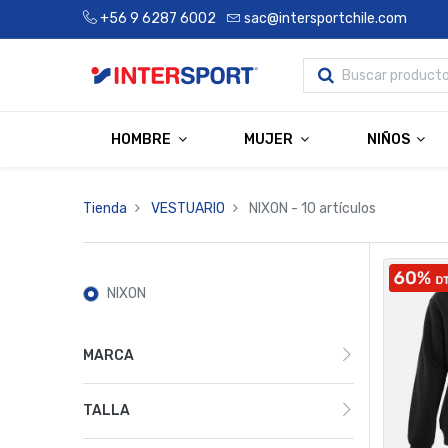
+56 9 6287 6002
sac@intersportchile.com
HOMBRE
MUJER
NIÑOS
Tienda
VESTUARIO
NIXON
- 10 artículos
NIXON
MARCA
TALLA