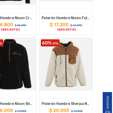
Polerón Hombre Nixon Crew Negro Logo Blanco
Polerón Hombre Nixon Full zipper Grey Black Cross
4.800
$
17.200
$
36.990
$
42.990
(60% DCTO)
(60% DCTO)
OFERTAS
Polerón Hombre Nixon Sherpa Half Zip Negro Brown
Polerón Hombre Sherpa Nixon Full Zipper Beige Brown Urbano
0.000
$
20.000
$
49.990
$
49.990