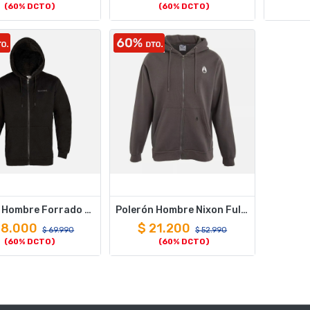
(60% DCTO)
(60% DCTO)
Polerón Hombre Forrado Chiporro Nixon Full Zipper Grey Black
Polerón Hombre Nixon Full Zipper Charcoal Double Logo
28.000
$
21.200
$
69.990
$
52.990
(60% DCTO)
(60% DCTO)