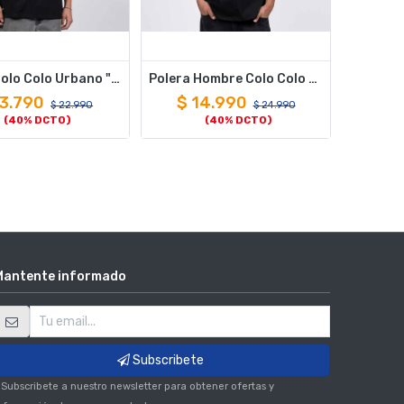
Polera Colo Colo Urbano "La Alegría de mi Vida" Negro
Polera Hombre Colo Colo Oversize "CAMPEONES" Negro
3.790
$
14.990
$
22.990
$
24.990
(40% DCTO)
(40% DCTO)
Mantente informado
Subscribete
 Subscribete a nuestro newsletter para obtener ofertas y