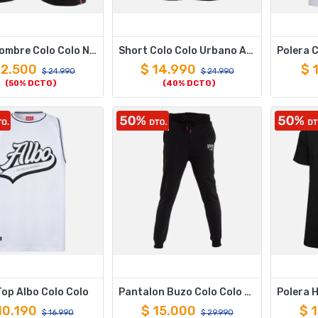
Short Hombre Colo Colo Negro XXL
Short Colo Colo Urbano All Black Shield White Red
12.500
$
14.990
$
$
24.990
$
24.990
(50% DCTO)
(40% DCTO)
op Albo Colo Colo
Pantalon Buzo Colo Colo "Monumental" Negro - XXL
10.190
$
15.000
$
$
16.990
$
29.990