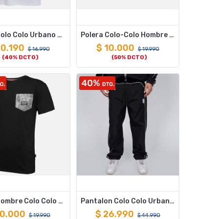
Polera Colo Colo Urbano «Cacique Blanco» Blanca
Polera Colo-Colo Hombre “Qué lindo es ser de CC” Negro - XXL
10.190
$
10.000
$
16.990
$
19.990
(40% DCTO)
(50% DCTO)
Polera Hombre Colo Colo T-Shirt CLC Negro - S
Pantalon Colo Colo Urbano Negro y Blanco i26
10.000
$
26.990
$
19.990
$
44.990