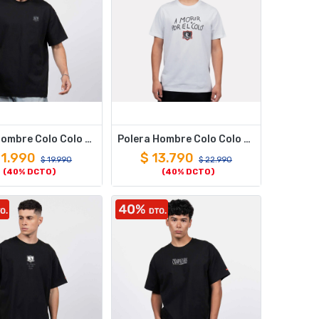
Polera Hombre Colo Colo Urbano Negro Oversize Escudo Pequeño Gris
Polera Hombre Colo Colo Urbano "Por el Colo" Blanco
11.990
$
13.790
$
19.990
$
22.990
(40% DCTO)
(40% DCTO)