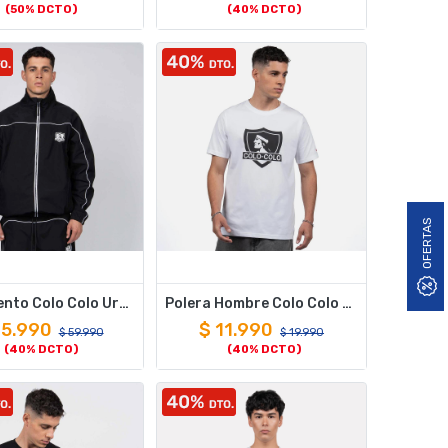
(50% DCTO)
(40% DCTO)
OFERTAS
Cortaviento Colo Colo Urbano Negro i26
Polera Hombre Colo Colo Urbano Blanco Escudo Negro
5.990
$
11.990
$
59.990
$
19.990
(40% DCTO)
(40% DCTO)