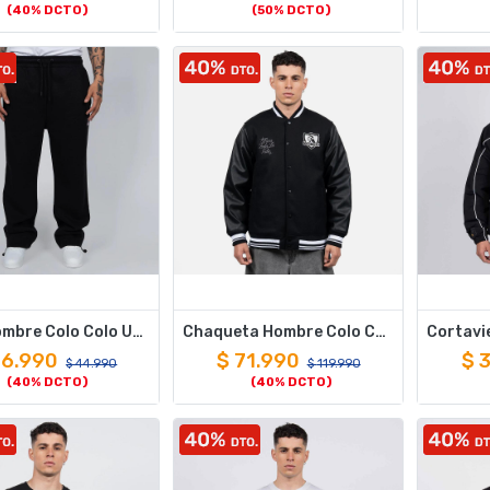
(40% DCTO)
(50% DCTO)
Buzo Hombre Colo Colo Urbano Negro i26
Chaqueta Hombre Colo Colo Urbano Varsity Full Black
26.990
$
71.990
$
3
$
44.990
$
119.990
(40% DCTO)
(40% DCTO)