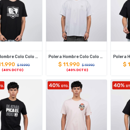
Polera Hombre Colo Colo Urbano Negro Escudo Blanco
Polera Hombre Colo Colo Urbano Blanco Oversize Escudo Pequeño Gris
11.990
$
11.990
$
$
19.990
$
19.990
(40% DCTO)
(40% DCTO)