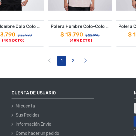
Polera Hombre Colo Colo Urbano "De Atrás Pica el Indio" Negro
Polera Hombre Colo-Colo Urbano "Para Toda la Vida" Rosado
13.790
$
13.790
$
1
$
22.990
$
22.990
(40% DCTO)
(40% DCTO)
1
2
CUENTA DE USUARIO
Mi cuenta
Sus Pedidos
Información Envío
*
Como hacer un pedido