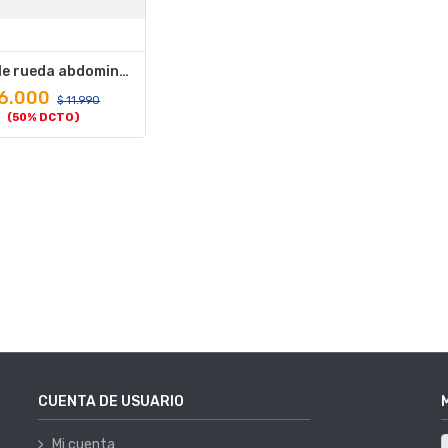
Set doble rueda abdominal con base
6.000
$
11.990
(50% DCTO)
CUENTA DE USUARIO
Mi cuenta