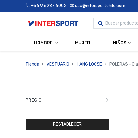
+56 9 6287 6002
sac@intersportchile.com
HOMBRE
MUJER
NIÑOS
Tienda
VESTUARIO
HANG LOOSE
POLERAS
- 0 a
PRECIO
RESTABLECER