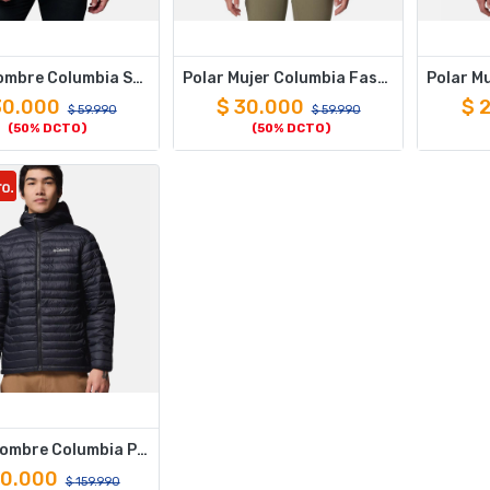
Polar Hombre Columbia Steens Mountain Full Zip 2.0 Gris
Polar Mujer Columbia Fast Trek II Jacket Gris
30.000
$
30.000
$
2
$
59.990
$
59.990
(50% DCTO)
(50% DCTO)
Parka Hombre Columbia Powder Pass Hooded Negro
0.000
$
159.990