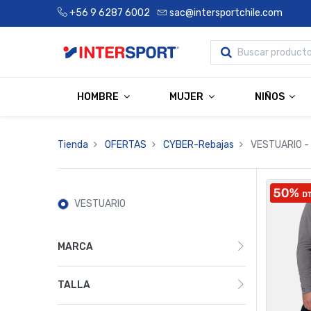
+56 9 6287 6002
sac@intersportchile.com
HOMBRE
MUJER
NIÑOS
Tienda
OFERTAS
CYBER-Rebajas
VESTUARIO
- 
VESTUARIO
MARCA
TALLA