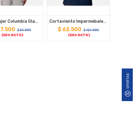
Polar Mujer Columbia Glacial IV 1/2 Zip Negro
Cortaviento Impermebale Hombre Columbia Hikebound II Jacket
7.500
$
62.500
$
54.990
$
124.990
(50% DCTO)
(50% DCTO)
OFERTAS