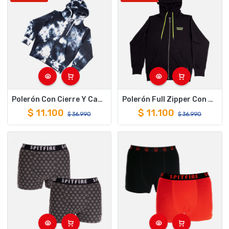
Polerón Con Cierre Y Capucha Para Niños Spitfire Tie Dye Azul
Polerón Full Zipper Con Capucha Spitfire Niño Negro
$
11.100
$
11.100
$
36.990
$
36.990