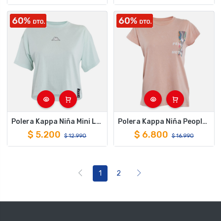
Polera Kappa Niña Mini Logo Turquesa
Polera Kappa Niña People In Montion Rosado
$
5.200
$
6.800
$
12.990
$
16.990
1
2