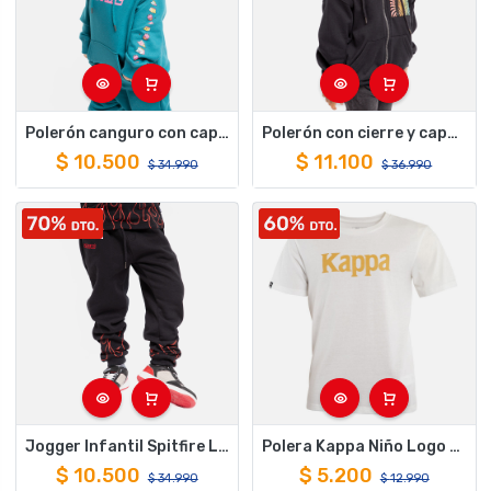
Polerón canguro con capucha de niños spitfire skate like a girl turquesa
Polerón con cierre y capucha para niños spitfire trippy swirl negro
$
10.500
$
11.100
$
34.990
$
36.990
Jogger Infantil Spitfire Long Fit Fire Negro
Polera Kappa Niño Logo Blanco
$
10.500
$
5.200
$
34.990
$
12.990