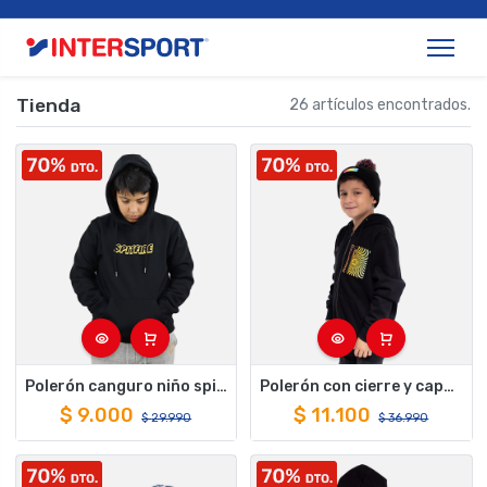
Tienda
26 artículos encontrados.
Polerón canguro niño spitfire sf hd negro
Polerón con cierre y capucha de niño spitfire trippy swirl negro
$
9.000
$
11.100
$
29.990
$
36.990