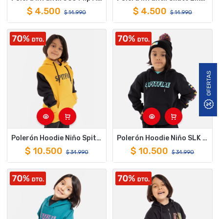
$
4.500
$
4.500
$
14.990
$
14.990
OFERTAS
Polerón Hoodie Niño Spitfire Negro Amarillo
Polerón Hoodie Niño SLK Spitfire Negro
$
10.500
$
10.500
$
34.990
$
34.990