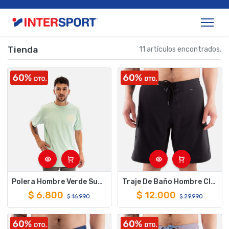
Tienda
11 artículos encontrados.
Polera Hombre Verde Summer Hang Loose
Traje De Baño Hombre Clean Negro Hang Loose
$
6.800
$
12.000
$
16.990
$
29.990