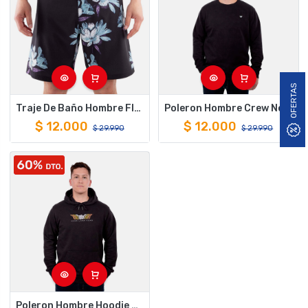
OFERTAS
Traje De Baño Hombre Flow Negro Hang Loose
Poleron Hombre Crew Neck Minilogo Negro Hang Loose
$
12.000
$
12.000
$
29.990
$
29.990
Poleron Hombre Hoodie Echo Negro Hang Loose