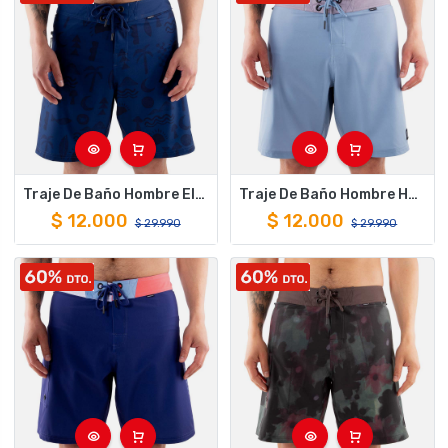
Traje De Baño Hombre Elements Azul Hang Loose
Traje De Baño Hombre Heather Celeste Hang Loose
$
12.000
$
12.000
$
29.990
$
29.990