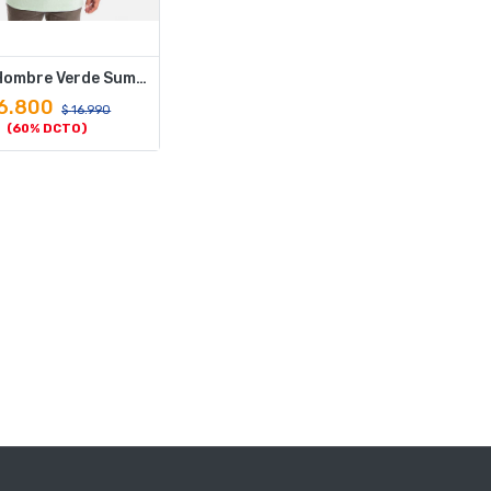
Polera Hombre Verde Summer Hang Loose
6.800
$
16.990
(60% DCTO)