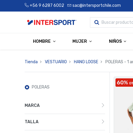
+56 9 6287 6002
sac@intersportchile.com
HOMBRE
MUJER
NIÑOS
Tienda
VESTUARIO
HANG LOOSE
POLERAS
- 1 a
POLERAS
MARCA
TALLA