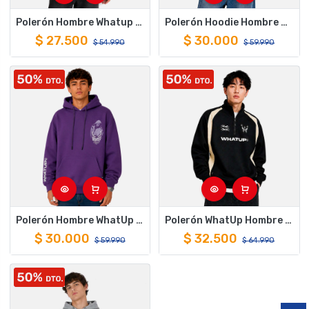
Polerón Hombre Whatup Hoodie Black Tiny Logo White
Polerón Hoodie Hombre WhatUp Wear Gris
$
27.500
$
30.000
$
54.990
$
59.990
Polerón Hombre WhatUp Hoodie Holy Marie Purple
Polerón WhatUp Hombre Half Zip Black Core
$
30.000
$
32.500
$
59.990
$
64.990