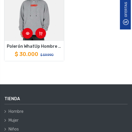
OFERTAS
Polerón WhatUp Hombre Hoodie Holy Grey
$
30.000
$
59.990
TIENDA
Hombre
Mujer
Niños