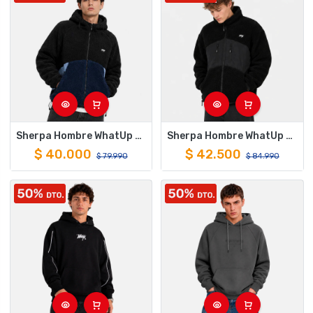
Sherpa Hombre WhatUp Full Zipper Black Blue
Sherpa Hombre WhatUp Full Zipper Black Black
$
40.000
$
42.500
$
79.990
$
84.990