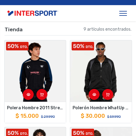
Tienda
9 artículos encontrados.
Polera Hombre 2011 Streetwear Negro WhatUp
Polerón Hombre WhatUp Tracktop Black
$
15.000
$
30.000
$
29.990
$
59.990