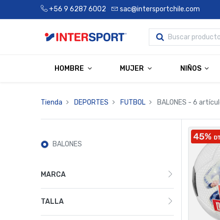
+56 9 6287 6002
sac@intersportchile.com
HOMBRE
MUJER
NIÑOS
Tienda
DEPORTES
FUTBOL
BALONES
- 6 artícu
BALONES
MARCA
TALLA