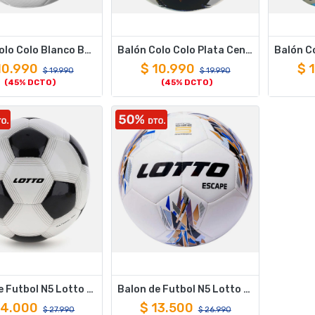
Balón Colo Colo Blanco Barticciotto
Balón Colo Colo Plata Centenar100
10.990
$
10.990
$
$
19.990
$
19.990
(45% DCTO)
(45% DCTO)
Balon de Futbol N5 Lotto STADIO 500 Blanco Negro
Balon de Futbol N5 Lotto SCAPE Blanco Azul
14.000
$
13.500
$
27.990
$
26.990