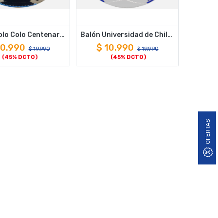
Balón Colo Colo Centenar100 Glorioso
Balón Universidad de Chile Azul
10.990
$
10.990
$
19.990
$
19.990
(45% DCTO)
(45% DCTO)
OFERTAS