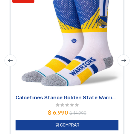
Calcetines Stance Golden State Warriors Shortcut 2 Blue
$
6.990
$
14.990
COMPRAR