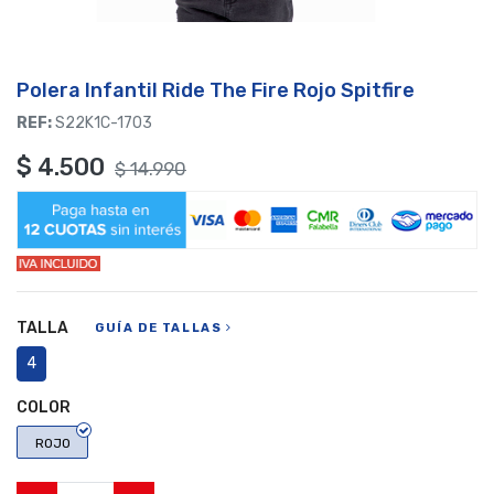
Polera Infantil Ride The Fire Rojo Spitfire
REF:
S22K1C-1703
$
4.500
$
14.990
TALLA
GUÍA DE TALLAS
4
COLOR
ROJO