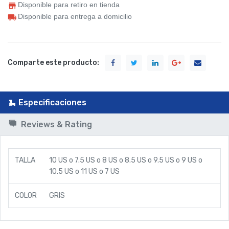
Disponible para retiro en tienda
Disponible para entrega a domicilio
Comparte este producto:
Especificaciones
Reviews & Rating
TALLA
10 US
o
7.5 US
o
8 US
o
8.5 US
o
9.5 US
o
9 US
o
10.5 US
o
11 US
o
7 US
COLOR
GRIS