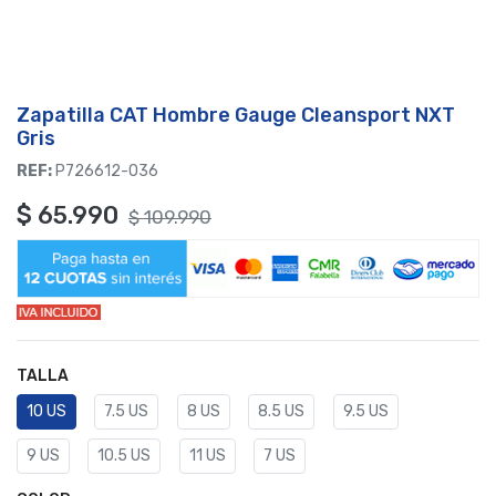
Zapatilla CAT Hombre Gauge Cleansport NXT
Gris
REF:
P726612-O36
$
65.990
$
109.990
TALLA
10 US
7.5 US
8 US
8.5 US
9.5 US
9 US
10.5 US
11 US
7 US