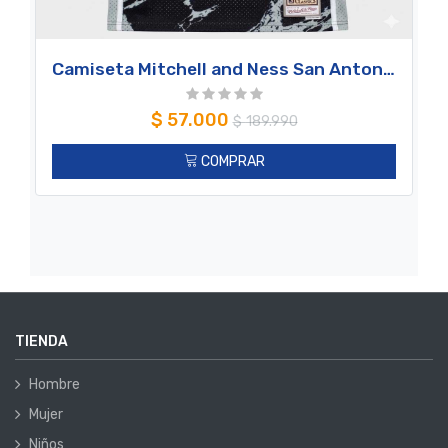
Camiseta Mitchell and Ness San Antonio Spurs David Robinson 50 Marble
$
57.000
$
189.990
COMPRAR
TIENDA
Hombre
Mujer
Niños