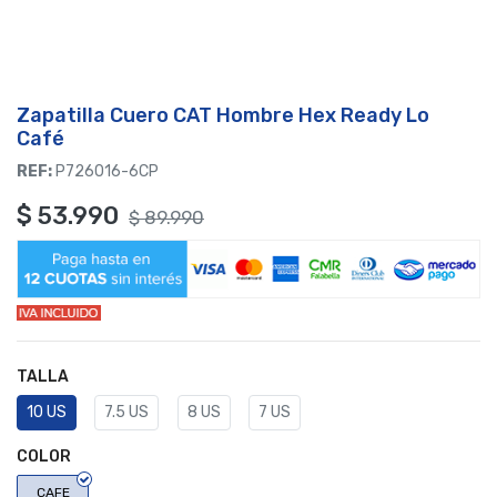
Zapatilla Cuero CAT Hombre Hex Ready Lo
Café
REF:
P726016-6CP
$
53.990
$
89.990
TALLA
10 US
7.5 US
8 US
7 US
COLOR
CAFE