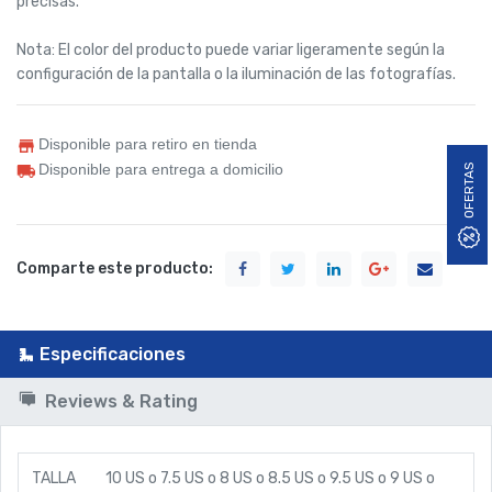
precisas.
Nota: El color del producto puede variar ligeramente según la
configuración de la pantalla o la iluminación de las fotografías.
Disponible para retiro en tienda
Disponible para entrega a domicilio
OFERTAS
Comparte este producto:
Especificaciones
Reviews & Rating
TALLA
10 US
o
7.5 US
o
8 US
o
8.5 US
o
9.5 US
o
9 US
o