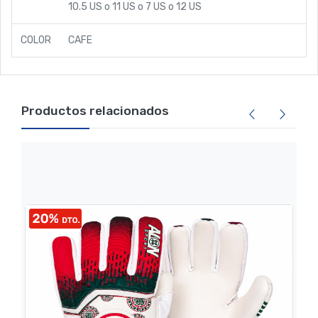
10.5 US
o
11 US
o
7 US
o
12 US
COLOR
CAFE
Productos relacionados