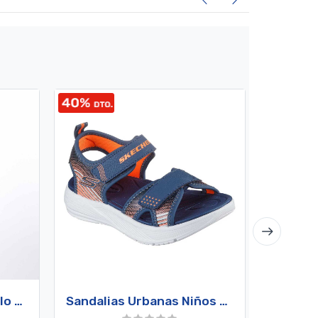
Polera Hombre Colo Colo Urbano "Cacike" Negro Oversize - L
Sandalias Urbanas Niños Skechers Microspec-Splash Azul