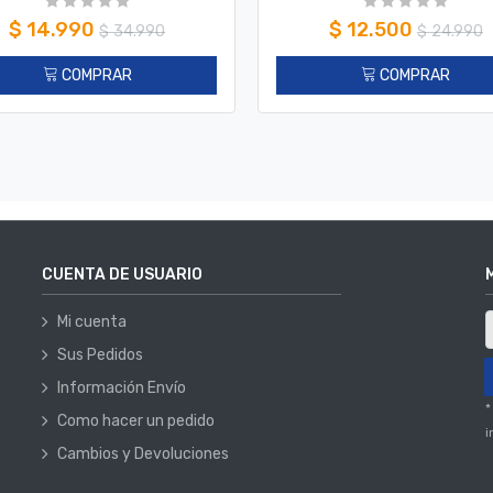
$
14.990
$
12.500
$
34.990
$
24.990
COMPRAR
COMPRAR
CUENTA DE USUARIO
Mi cuenta
Sus Pedidos
Información Envío
*
Como hacer un pedido
i
Cambios y Devoluciones