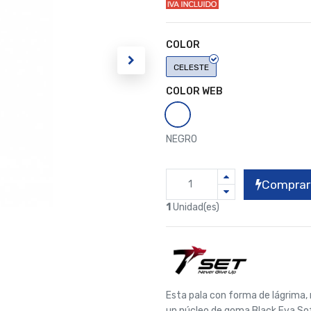
COLOR
CELESTE
COLOR WEB
NEGRO
Comprar
1
Unidad(es)
Esta pala con forma de lágrima
un núcleo de goma Black Eva Soft