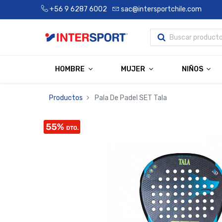
+56 9 6287 6002
sac@intersportchile.com
HOMBRE
MUJER
NIÑOS
Productos
Pala De Padel SET Tala