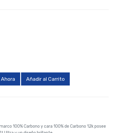
 Ahora
Añadir al Carrito
, marco 100% Carbono y cara 100% de Carbono 12k posee
 Ultra y un diseño brillante.