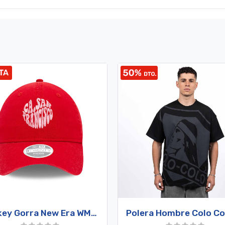
Jockey Gorra New Era WMNS Washed 9Twenty California