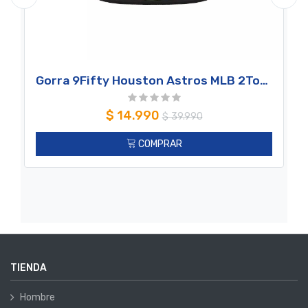
Gorra 9Fifty Houston Astros MLB 2Tone White New Era
$
14.990
$
39.990
COMPRAR
TIENDA
Hombre