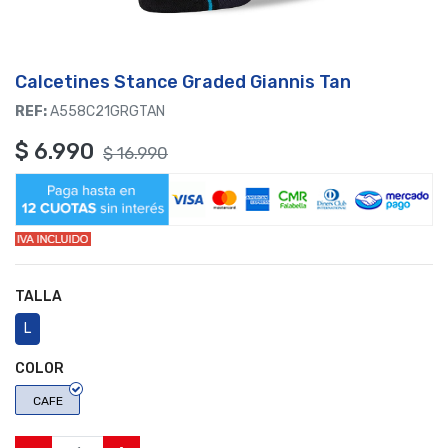
Calcetines Stance Graded Giannis Tan
REF:
A558C21GRGTAN
$
6.990
$
16.990
TALLA
L
COLOR
CAFE