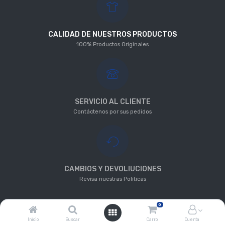
CALIDAD DE NUESTROS PRODUCTOS
100% Productos Originales
SERVICIO AL CLIENTE
Contáctenos por sus pedidos
CAMBIOS Y DEVOLIUCIONES
Revisa nuestras Politicas
0
Copyright ©
INTERSPORT CHILE LIMITADA
Inicio
Buscar
Carro
Cuenta