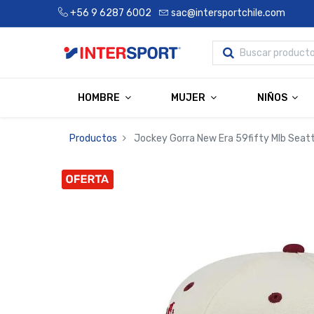
+56 9 6287 6002
sac@intersportchile.com
HOMBRE
MUJER
NIÑOS
Productos
Jockey Gorra New Era 59fifty Mlb Seatt