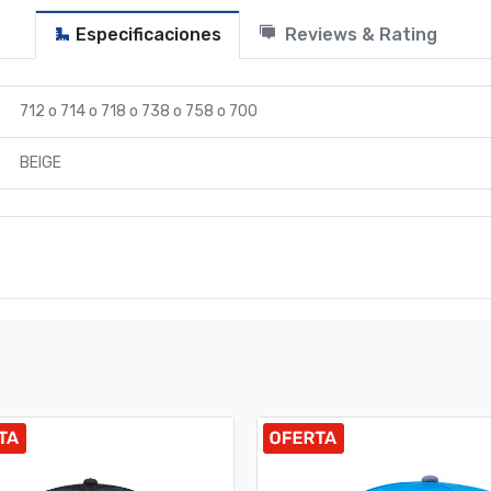
Especificaciones
Reviews & Rating
712
o
714
o
718
o
738
o
758
o
700
BEIGE