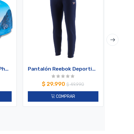
Jockey Gorra New Era Photoreal 59FIFTY Detroit Tigers Black
Pantalón Reebok Deportivo Hombre Small Logo Azul Navy
$
29.990
$
$
49.990
COMPRAR