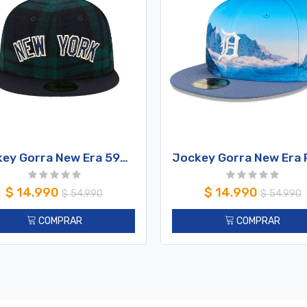
Jockey Gorra New Era 59FIFTY Yankees Cuadros Verde/Azul
$
14.990
$
14.990
$
54.990
$
54.990
COMPRAR
COMPRAR