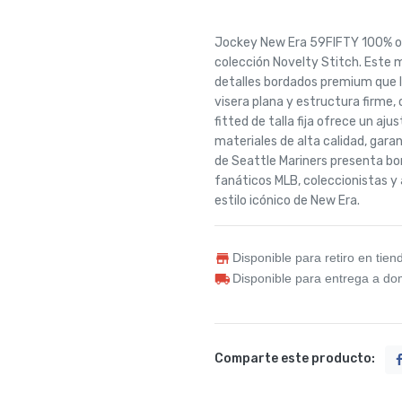
Jockey New Era 59FIFTY 100% ori
colección Novelty Stitch. Este m
detalles bordados premium que l
visera plana y estructura firme,
fitted de talla fija ofrece un aj
materiales de alta calidad, gara
de Seattle Mariners presenta bor
fanáticos MLB, coleccionistas y
estilo icónico de New Era.
Disponible para retiro en tien
Disponible para entrega a dom
Comparte este producto: