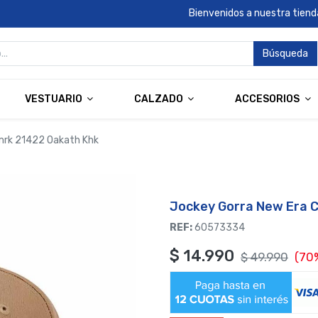
Bienvenidos a nuestra tienda
Búsqueda
VESTUARIO
CALZADO
ACCESORIOS
mrk 21422 Oakath Khk
Jockey Gorra New Era C
REF:
60573334
$
14.990
$
49.990
(70