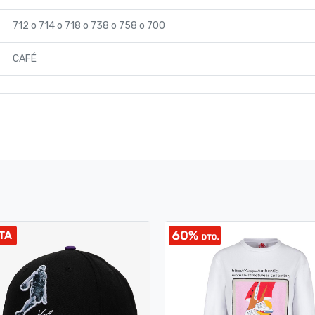
712
o
714
o
718
o
738
o
758
o
700
CAFÉ