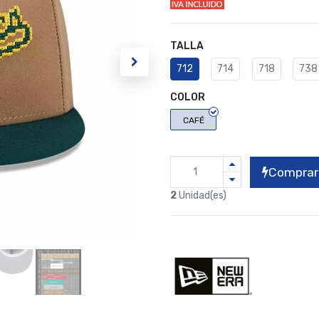
TALLA
712
714
718
738
COLOR
CAFÉ
Comprar
2
Unidad(es)