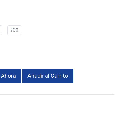
700
 Ahora
Añadir al Carrito