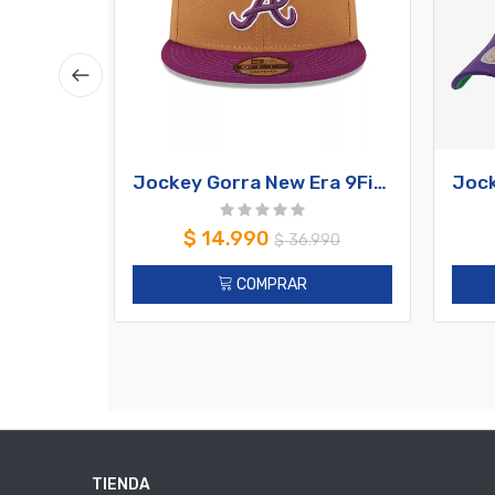
Jockey Gorra New Era 9Fifty 2-Tone Mlb Atlanta Braves Light Blue/Purple
$
14.990
$
36.990
COMPRAR
TIENDA