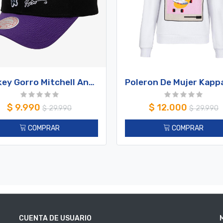
Jockey Gorro Mitchell And Ness Highlights Real Raptors Vince Carter
$
9.990
$
12.000
$
29.990
$
29.990
COMPRAR
COMPRAR
CUENTA DE USUARIO