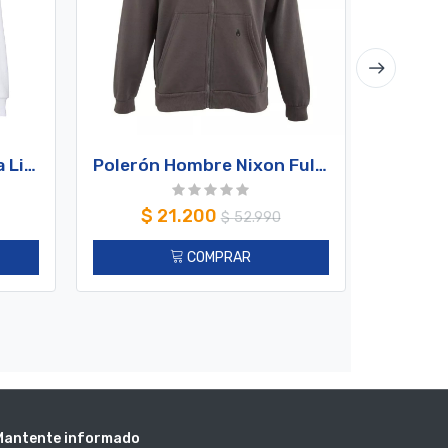
Poleron De Mujer Kappa Link Collection Blanco
Polerón Hombre Nixon Full Zipper Charcoal Double Logo
$
21.200
$
$
52.990
COMPRAR
Mantente informado