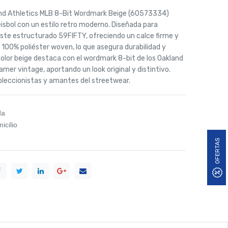
nd Athletics MLB 8-Bit Wordmark Beige (60573334)
éisbol con un estilo retro moderno. Diseñada para
uste estructurado 59FIFTY, ofreciendo un calce firme y
00% poliéster woven, lo que asegura durabilidad y
color beige destaca con el wordmark 8-bit de los Oakland
gamer vintage, aportando un look original y distintivo.
coleccionistas y amantes del streetwear.
da
icilio
OFERTAS