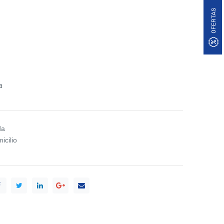
OFERTAS
a
da
icilio