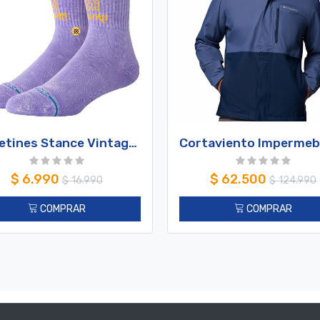
Calcetines Stance Vintage Los Angeles Lakers Purple
$
6.990
$
62.500
$
16.990
$
124.990
COMPRAR
COMPRAR