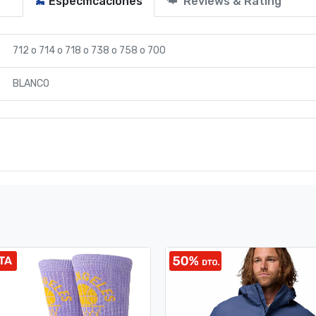
Especificaciones
Reviews & Rating
712
o
714
o
718
o
738
o
758
o
700
BLANCO