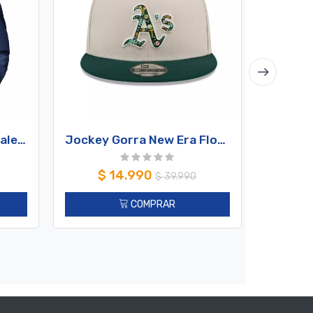
Cortaviento Impermebale Hombre Columbia Hikebound II Jacket
Jockey Gorra New Era Floral Fill MLB Oakland Athletics Stone
$
14.990
$
39.990
COMPRAR