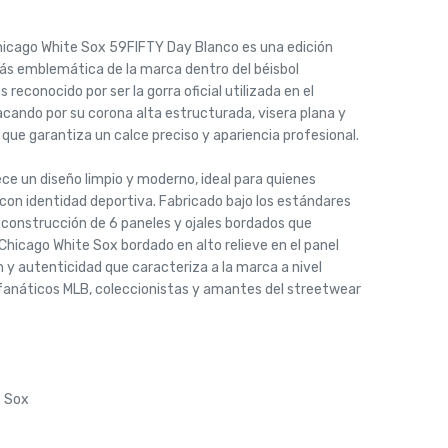
hicago White Sox 59FIFTY Day Blanco es una edición
más emblemática de la marca dentro del béisbol
 reconocido por ser la gorra oficial utilizada en el
acando por su corona alta estructurada, visera plana y
lo que garantiza un calce preciso y apariencia profesional.
ece un diseño limpio y moderno, ideal para quienes
 con identidad deportiva. Fabricado bajo los estándares
 construcción de 6 paneles y ojales bordados que
 Chicago White Sox bordado en alto relieve en el panel
m y autenticidad que caracteriza a la marca a nivel
a fanáticos MLB, coleccionistas y amantes del streetwear
e Sox