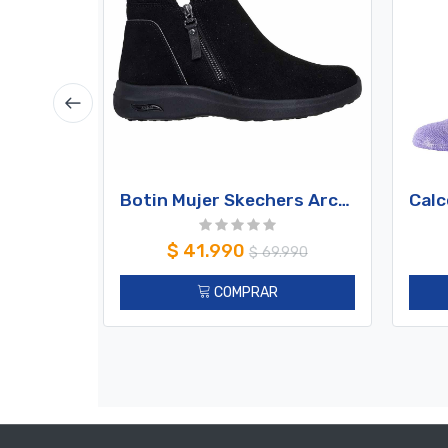
Botin Mujer Skechers Arch Fit Ease Negro 169127-BBK
$
41.990
$
69.990
COMPRAR