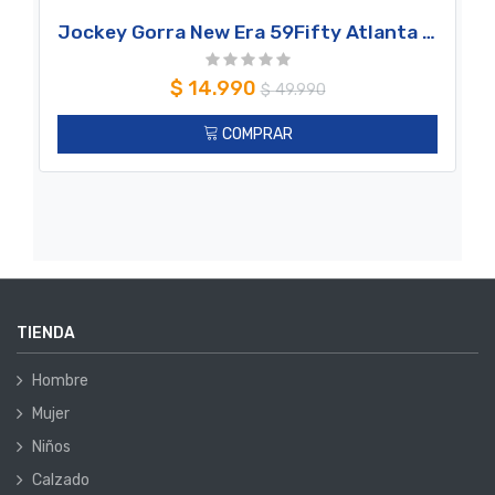
Jockey Gorra New Era 59Fifty Atlanta Braves MLB Seasonal Flower Dark Yellow
$
14.990
$
49.990
COMPRAR
TIENDA
Hombre
Mujer
Niños
Calzado