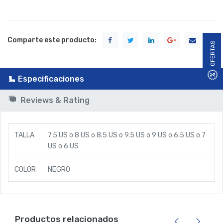
Comparte este producto:
OFERTAS
Especificaciones
Reviews & Rating
TALLA
7.5 US
o
8 US
o
8.5 US
o
9.5 US
o
9 US
o
6.5 US
o
7
US
o
6 US
COLOR
NEGRO
Productos relacionados