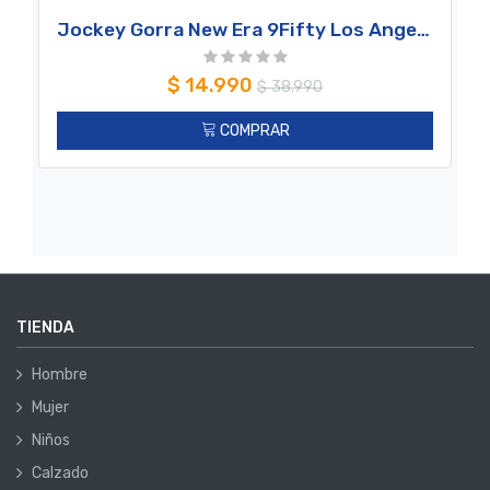
Jockey Gorra New Era 9Fifty Los Angeles Dodgers MLB Waxed Canvas Beige
$
14.990
$
38.990
COMPRAR
TIENDA
Hombre
Mujer
Niños
Calzado