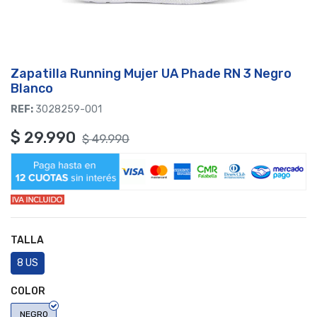
Zapatilla Running Mujer UA Phade RN 3 Negro
Blanco
REF:
3028259-001
$
29.990
$
49.990
TALLA
8 US
COLOR
NEGRO