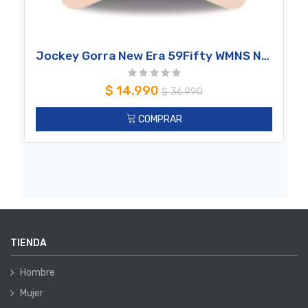
Jockey Gorra New Era 59Fifty WMNS New York Yankees MLB Soul Xmas Red
$
14.990
$
36.990
COMPRAR
TIENDA
Hombre
Mujer