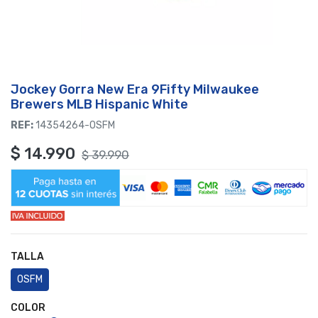
Jockey Gorra New Era 9Fifty Milwaukee
Brewers MLB Hispanic White
REF:
14354264-OSFM
$
14.990
$
39.990
TALLA
OSFM
COLOR