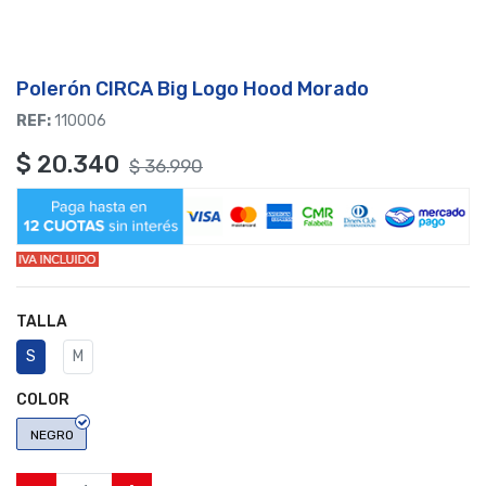
Polerón CIRCA Big Logo Hood Morado
REF:
110006
$
20.340
$
36.990
TALLA
S
M
COLOR
NEGRO