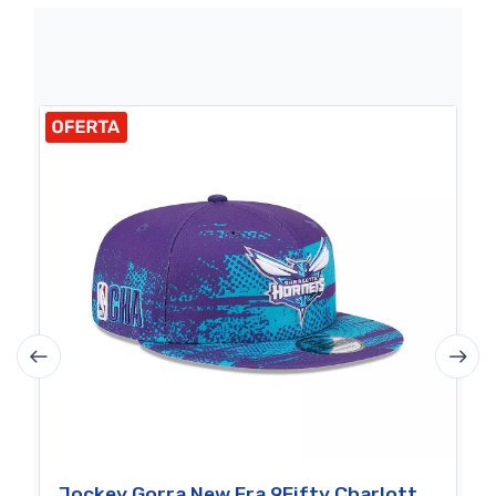
Jockey Gorra New Era 9Fifty Charlotte Hornets NBA Tip Off Purple