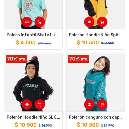
Polera Infantil Skate Like A Girl Turquesa Spitfire
Polerón Hoodie Niño Spitfire Negro Amarillo
$
4.500
$
10.500
$
14.990
$
34.990
Polerón Hoodie Niño SLK Spitfire Negro
Polerón canguro con capucha de niños spitfire skate like a girl turquesa
$
10.500
$
10.500
$
34.990
$
34.990