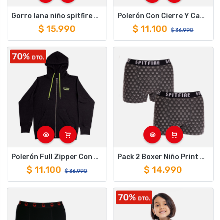
Gorro lana niño spitfire pompon gris
Polerón Con Cierre Y Capucha Para Niños Spitfire Tie Dye Azul
$
15.990
$
11.100
$
36.990
Polerón Full Zipper Con Capucha Spitfire Niño Negro
Pack 2 Boxer Niño Print Gris Negro Spitfire
$
11.100
$
14.990
$
36.990