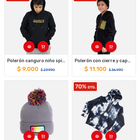
Polerón canguro niño spitfire sf hd negro
Polerón con cierre y capucha de niño spitfire trippy swirl negro
$
9.000
$
11.100
$
29.990
$
36.990