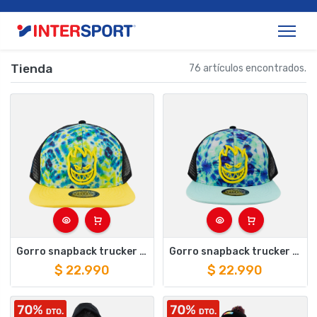
Tienda
76 artículos encontrados.
Gorro snapback trucker kids visera plana big head tye dye turquesa-amarillo-azul.
Gorro snapback trucker kids visera plana big head tye dye turquesa-verde-azul
$
22.990
$
22.990