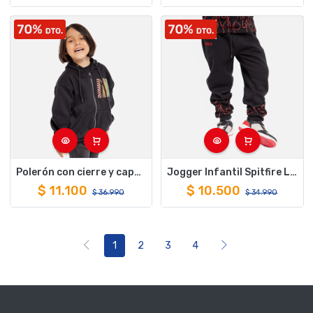
Polerón con cierre y capucha para niños spitfire trippy swirl negro
Jogger Infantil Spitfire Long Fit Fire Negro
$
11.100
$
10.500
$
36.990
$
34.990
1
2
3
4