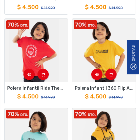
$
4.500
$
4.500
$
14.990
$
14.990
OFERTAS
Polera Infantil Ride The Fire Rojo Spitfire
Polera Infantil 360 Flip Amarillo Spitfire
$
4.500
$
4.500
$
14.990
$
14.990