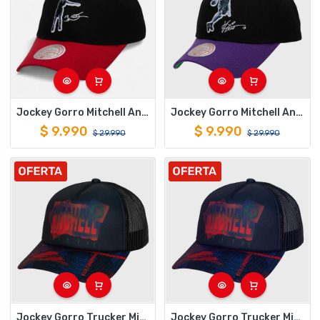
Jockey Gorro Mitchell And Ness Highlights Real Heat Dwyane Wade
Jockey Gorro Mitchell And Ness Highlights Real Raptors Vince Carter
$
9.990
$
9.990
$
29.990
$
29.990
Jockey Gorro Trucker Mitchell And Ness Brand Big Face Negro
Jockey Gorro Trucker Mitchell And Ness Brand Big Face