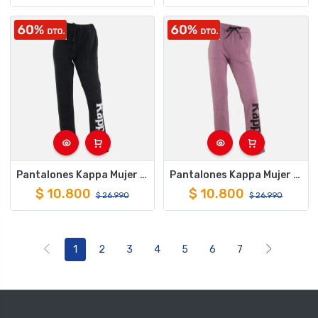
Pantalones Kappa Mujer Logo Negro
Pantalones Kappa Mujer Logo Rosado
$
10.800
$
10.800
$
26.990
$
26.990
1
2
3
4
5
6
7