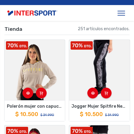
Tienda
251 artículos encontrados.
Polerón mujer con capucha seamless beige
Jogger Mujer Spitfire Negro Gris
$
10.500
$
10.500
$
34.990
$
34.990