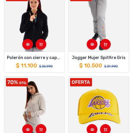
Polerón con cierre y capucha para mujer spitfire skate like a girl back negro
Jogger Mujer Spitfire Gris
$
11.100
$
10.500
$
36.990
$
34.990