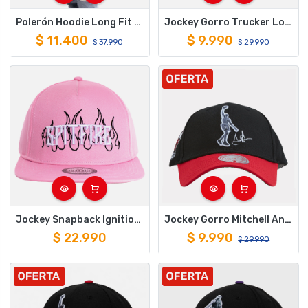
Polerón Hoodie Long Fit Mujer Spitfire Beige
Jockey Gorro Trucker Los Angeles Lakers Mitchell And Ness
$
11.400
$
9.990
$
37.990
$
29.990
Jockey Snapback Ignition Pink "1987" Spitfire
Jockey Gorro Mitchell And Ness Highlights Real Scottie Pippen
$
22.990
$
9.990
$
29.990