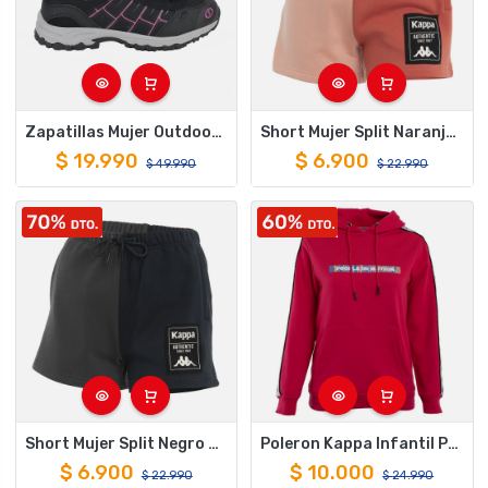
Zapatillas Mujer Outdoor Trail Spalding ZFO3001 Negro
Short Mujer Split Naranja Coral Deportivo
$
19.990
$
6.900
$
49.990
$
22.990
Short Mujer Split Negro Gris Deportivo
Poleron Kappa Infantil People In Motion Rojo
$
6.900
$
10.000
$
22.990
$
24.990