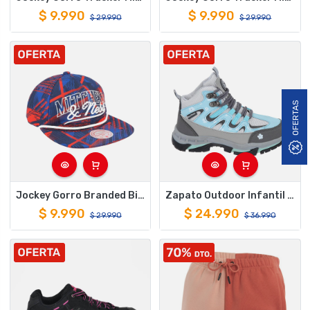
$
9.990
$
9.990
$
29.990
$
29.990
OFERTAS
Jockey Gorro Branded Big Face Deadstock Mitchell And Ness
Zapato Outdoor Infantil Alto Gris Celeste Copahue Blacksheep
$
9.990
$
24.990
$
29.990
$
36.990